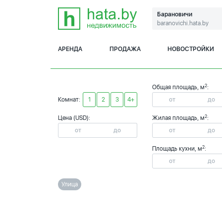
Барановичи
baranovichi.hata.by
АРЕНДА
ПРОДАЖА
НОВОСТРОЙКИ
2
Общая площадь, м
:
Комнат:
1
2
3
4+
2
Цена (USD):
Жилая площадь, м
:
2
Площадь кухни, м
:
Улица