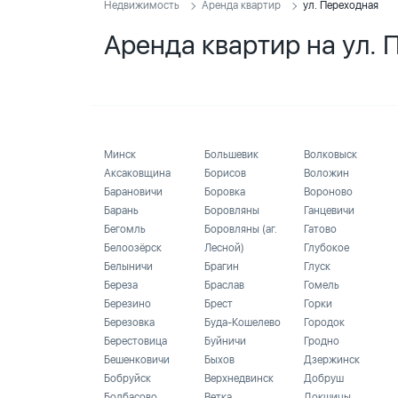
Недвижимость
Аренда квартир
ул. Переходная
Аренда квартир на ул.
Минск
Большевик
Волковыск
Аксаковщина
Борисов
Воложин
Барановичи
Боровка
Вороново
Барань
Боровляны
Ганцевичи
Бегомль
Боровляны (аг.
Гатово
Белоозёрск
Лесной)
Глубокое
Белыничи
Брагин
Глуск
Береза
Браслав
Гомель
Березино
Брест
Горки
Березовка
Буда-Кошелево
Городок
Берестовица
Буйничи
Гродно
Бешенковичи
Быхов
Дзержинск
Бобруйск
Верхнедвинск
Добруш
Болбасово
Ветка
Докшицы