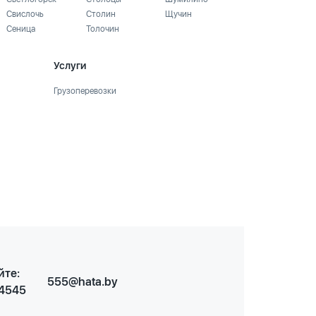
Свислочь
Столин
Щучин
Сеница
Толочин
Услуги
Грузоперевозки
йте:
555@hata.by
 4545