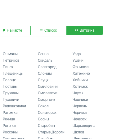
На карте
Список
Витрина
Ошмяны
Сенно
Узда
Петриков
Скидель
Ушачи
Пинск
Славгород
Фаниполь
Плещеницы
Слоним
Хатежино
Полоцк
Слуцк
Хойники
Поставы
Смиловичи
Хотимск
Пружаны
Смолевичи
Чаусы
Пуховичи
Сморгонь
Чашники
Радошковичи
Сокол
Червень
Ратомка
Солигорск
Чериков
Речица
Сосны
Чечерск
Рогачев
Старобин
Шарковщина
Россоны
Старые Дороги
Шклов
Светлогорск
Столбцы
Шумилино