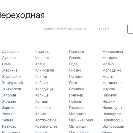
 Переходная
Сначала без сортировки
USD
Дубровно
Каменец
Лельчицы
Михановичи
Дятлово
Кировск
Лепель
Могилев
Ельск
Клецк
Лида
Мозырь
Жабинка
Климовичи
Лиозно
Молодечно
Ждановичи
Кличев
Логойск
Мосты
Жемчужный
Кобрин
Лоев
Мстиславль
Житковичи
Колодищи
Лошница
Мядель
Жлобин
Копище
Лунинец
Наровля
Жодино
Копыль
Любань
Несвиж
Заречье
Кореличи
Ляховичи
Новогрудок
Заславль
Корма
Малорита
Новолукомль
Зельва
Костюковичи
Марьина Горка
Новополоцк
Иваново
Краснополье
Мачулищи
Октябрьский
Ивацевичи
Кричев
Микашевичи
Орша