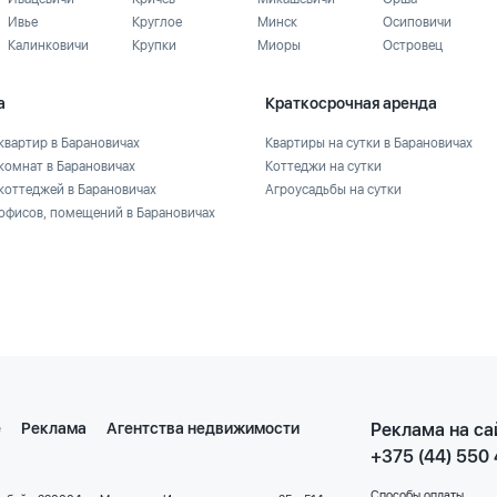
Ивье
Круглое
Минск
Осиповичи
Калинковичи
Крупки
Миоры
Островец
а
Краткосрочная аренда
квартир в Барановичах
Квартиры на сутки в Барановичах
комнат в Барановичах
Коттеджи на сутки
коттеджей в Барановичах
Агроусадьбы на сутки
офисов, помещений в Барановичах
е
Реклама
Агентства недвижимости
Реклама на са
+375 (44) 550
Способы оплаты