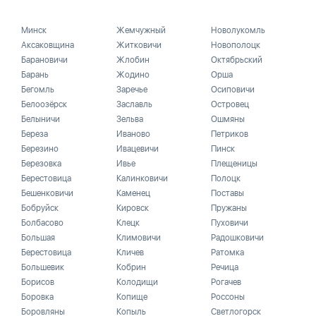
Минск
Жемчужный
Новолукомль
Аксаковщина
Житковичи
Новополоцк
Барановичи
Жлобин
Октябрьский
Барань
Жодино
Орша
Бегомль
Заречье
Осиповичи
Белоозёрск
Заславль
Островец
Белыничи
Зельва
Ошмяны
Береза
Иваново
Петриков
Березино
Ивацевичи
Пинск
Березовка
Ивье
Плещеницы
Берестовица
Калинковичи
Полоцк
Бешенковичи
Каменец
Поставы
Бобруйск
Кировск
Пружаны
Болбасово
Клецк
Пуховичи
Большая
Климовичи
Радошковичи
Берестовица
Кличев
Ратомка
Большевик
Кобрин
Речица
Борисов
Колодищи
Рогачев
Боровка
Копище
Россоны
Боровляны
Копыль
Светлогорск