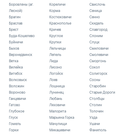
Боровляны (аг.
Кореличи
Свислочь
Лесной)
Корма
Сеница
Брагин
Костюковичи
Сенно
Браслав
Краснополье
Скидель
Брест
Кричев
Славгород
Буда-Кошелево
Круглое
Слоним
Буйничи
Крупки
Слуцк
Быхов
Лельчицы
Смиловичи
Верхнедвинск
Лепель
Смолевичи
Ветка
Лида
Сморгонь
Вилейка
Лиозно
Сокол
Витебск
Логойск
Солигорск
Волковыск
Лоев
Сосны
Воложин
Лошница
Старобин
Вороново
Лунинец
Старые Дороги
Ганцевичи
Любань
Столбцы
Гатово
Ляховичи
Столин
Глубокое
Малорита
Толочин
Глуск
Марьина Горка
Узда
Гомель
Мачулищи
Ушачи
Горки
Микашевичи
Фаниполь