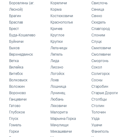
Боровляны (аг.
Кореличи
Свислочь
Лесной)
Корма
Сеница
Брагин
Костюковичи
Сенно
Браслав
Краснополье
Скидель
Брест
Кричев
Славгород
Буда-Кошелево
Круглое
Слоним
Буйничи
Крупки
Слуцк
Быхов
Лельчицы
Смиловичи
Верхнедвинск
Лепель
Смолевичи
Ветка
Лида
Сморгонь
Вилейка
Лиозно
Сокол
Витебск
Логойск
Солигорск
Волковыск
Лоев
Сосны
Воложин
Лошница
Старобин
Вороново
Лунинец
Старые Дороги
Ганцевичи
Любань
Столбцы
Гатово
Ляховичи
Столин
Глубокое
Малорита
Толочин
Глуск
Марьина Горка
Узда
Гомель
Мачулищи
Ушачи
Горки
Микашевичи
Фаниполь