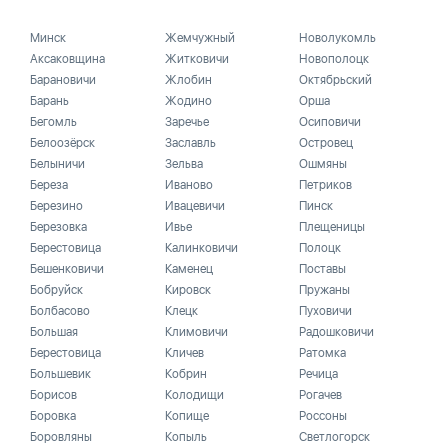
Минск
Жемчужный
Новолукомль
Аксаковщина
Житковичи
Новополоцк
Барановичи
Жлобин
Октябрьский
Барань
Жодино
Орша
Бегомль
Заречье
Осиповичи
Белоозёрск
Заславль
Островец
Белыничи
Зельва
Ошмяны
Береза
Иваново
Петриков
Березино
Ивацевичи
Пинск
Березовка
Ивье
Плещеницы
Берестовица
Калинковичи
Полоцк
Бешенковичи
Каменец
Поставы
Бобруйск
Кировск
Пружаны
Болбасово
Клецк
Пуховичи
Большая
Климовичи
Радошковичи
Берестовица
Кличев
Ратомка
Большевик
Кобрин
Речица
Борисов
Колодищи
Рогачев
Боровка
Копище
Россоны
Боровляны
Копыль
Светлогорск