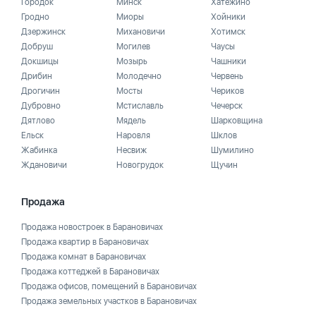
Городок
Минск
Хатежино
Гродно
Миоры
Хойники
Дзержинск
Михановичи
Хотимск
Добруш
Могилев
Чаусы
Докшицы
Мозырь
Чашники
Дрибин
Молодечно
Червень
Дрогичин
Мосты
Чериков
Дубровно
Мстиславль
Чечерск
Дятлово
Мядель
Шарковщина
Ельск
Наровля
Шклов
Жабинка
Несвиж
Шумилино
Ждановичи
Новогрудок
Щучин
Продажа
Продажа новостроек в Барановичах
Продажа квартир в Барановичах
Продажа комнат в Барановичах
Продажа коттеджей в Барановичах
Продажа офисов, помещений в Барановичах
Продажа земельных участков в Барановичах