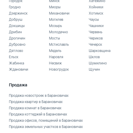
Городок
Минск
Хатежино
Гродно
Миоры
Хойники
Дзержинск
Михановичи
Хотимск
Добруш
Могилев
Чаусы
Докшицы
Мозырь
Чашники
Дрибин
Молодечно
Червень
Дрогичин
Мосты
Чериков
Дубровно
Мстиславль
Чечерск
Дятлово
Мядель
Шарковщина
Ельск
Наровля
Шклов
Жабинка
Несвиж
Шумилино
Ждановичи
Новогрудок
Щучин
Продажа
Продажа новостроек в Барановичах
Продажа квартир в Барановичах
Продажа комнат в Барановичах
Продажа коттеджей в Барановичах
Продажа офисов, помещений в Барановичах
Продажа земельных участков в Барановичах