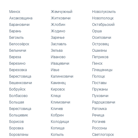
Минск
Жемчужный
Новолукомль
Аксаковщина
Житковичи
Новополоцк
Барановичи
Жлобин
Октябрьский
Барань
Жодино
Орша
Бегомль
Заречье
Осиповичи
Белоозёрск
Заславль
Островец
Белыничи
Зельва
Ошмяны
Береза
Иваново
Петриков
Березино
Ивацевичи
Пинск
Березовка
Ивье
Плещеницы
Берестовица
Калинковичи
Полоцк
Бешенковичи
Каменец
Поставы
Бобруйск
Кировск
Пружаны
Болбасово
Клецк
Пуховичи
Большая
Климовичи
Радошковичи
Берестовица
Кличев
Ратомка
Большевик
Кобрин
Речица
Борисов
Колодищи
Рогачев
Боровка
Копище
Россоны
Боровляны
Копыль
Светлогорск