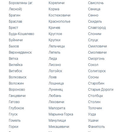
Боровляны (аг.
Кореличи
Свислочь
Лесной)
Корма
Сеница
Брагин
Костюковичи
Сенно
Браслав
Краснополье
Скидель
Брест
Кричев
Славгород
Буда-Кошелево
Круглое
Слоним
Буйничи
Крупки
Слуцк
Быхов
Лельчицы
Смиловичи
Верхнедвинск
Лепель
Смолевичи
Ветка
Лида
Сморгонь
Вилейка
Лиозно
Сокол
Витебск
Логойск
Солигорск
Волковыск
Лоев
Сосны
Воложин
Лошница
Старобин
Вороново
Лунинец
Старые Дороги
Ганцевичи
Любань
Столбцы
Гатово
Ляховичи
Столин
Глубокое
Малорита
Толочин
Глуск
Марьина Горка
Узда
Гомель
Мачулищи
Ушачи
Горки
Микашевичи
Фаниполь