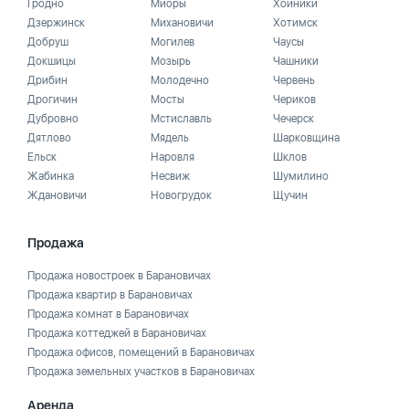
Гродно
Миоры
Хойники
Дзержинск
Михановичи
Хотимск
Добруш
Могилев
Чаусы
Докшицы
Мозырь
Чашники
Дрибин
Молодечно
Червень
Дрогичин
Мосты
Чериков
Дубровно
Мстиславль
Чечерск
Дятлово
Мядель
Шарковщина
Ельск
Наровля
Шклов
Жабинка
Несвиж
Шумилино
Ждановичи
Новогрудок
Щучин
Продажа
Продажа новостроек в Барановичах
Продажа квартир в Барановичах
Продажа комнат в Барановичах
Продажа коттеджей в Барановичах
Продажа офисов, помещений в Барановичах
Продажа земельных участков в Барановичах
Аренда