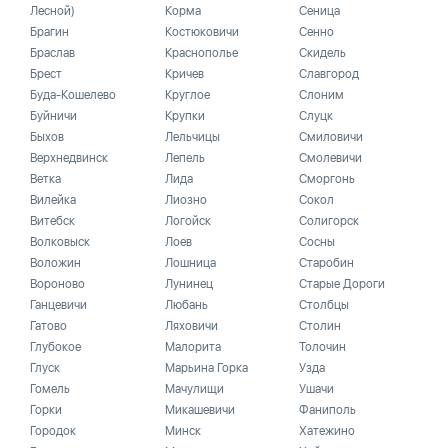
Лесной)
Корма
Сеница
Брагин
Костюковичи
Сенно
Браслав
Краснополье
Скидель
Брест
Кричев
Славгород
Буда-Кошелево
Круглое
Слоним
Буйничи
Крупки
Слуцк
Быхов
Лельчицы
Смиловичи
Верхнедвинск
Лепель
Смолевичи
Ветка
Лида
Сморгонь
Вилейка
Лиозно
Сокол
Витебск
Логойск
Солигорск
Волковыск
Лоев
Сосны
Воложин
Лошница
Старобин
Вороново
Лунинец
Старые Дороги
Ганцевичи
Любань
Столбцы
Гатово
Ляховичи
Столин
Глубокое
Малорита
Толочин
Глуск
Марьина Горка
Узда
Гомель
Мачулищи
Ушачи
Горки
Микашевичи
Фаниполь
Городок
Минск
Хатежино