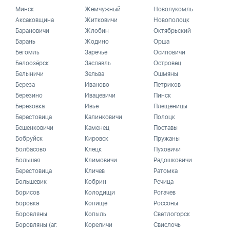
Минск
Жемчужный
Новолукомль
Аксаковщина
Житковичи
Новополоцк
Барановичи
Жлобин
Октябрьский
Барань
Жодино
Орша
Бегомль
Заречье
Осиповичи
Белоозёрск
Заславль
Островец
Белыничи
Зельва
Ошмяны
Береза
Иваново
Петриков
Березино
Ивацевичи
Пинск
Березовка
Ивье
Плещеницы
Берестовица
Калинковичи
Полоцк
Бешенковичи
Каменец
Поставы
Бобруйск
Кировск
Пружаны
Болбасово
Клецк
Пуховичи
Большая
Климовичи
Радошковичи
Берестовица
Кличев
Ратомка
Большевик
Кобрин
Речица
Борисов
Колодищи
Рогачев
Боровка
Копище
Россоны
Боровляны
Копыль
Светлогорск
Боровляны (аг.
Кореличи
Свислочь