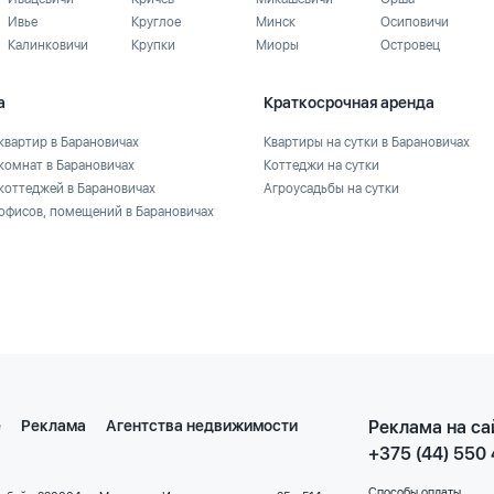
Ивье
Круглое
Минск
Осиповичи
Калинковичи
Крупки
Миоры
Островец
а
Краткосрочная аренда
квартир в Барановичах
Квартиры на сутки в Барановичах
комнат в Барановичах
Коттеджи на сутки
коттеджей в Барановичах
Агроусадьбы на сутки
офисов, помещений в Барановичах
е
Реклама
Агентства недвижимости
Реклама на са
+375 (44) 550
Способы оплаты