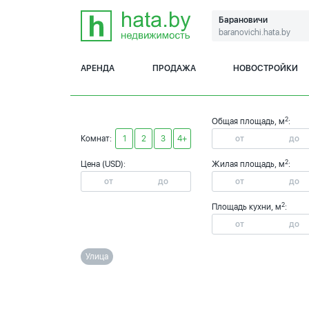
Барановичи
baranovichi.hata.by
АРЕНДА
ПРОДАЖА
НОВОСТРОЙКИ
2
Общая площадь, м
:
Комнат:
1
2
3
4+
2
Цена (USD):
Жилая площадь, м
:
2
Площадь кухни, м
:
Улица