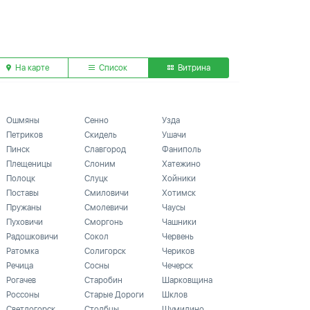
На карте
Список
Витрина
Ошмяны
Сенно
Узда
Петриков
Скидель
Ушачи
Пинск
Славгород
Фаниполь
Плещеницы
Слоним
Хатежино
Полоцк
Слуцк
Хойники
Поставы
Смиловичи
Хотимск
Пружаны
Смолевичи
Чаусы
Пуховичи
Сморгонь
Чашники
Радошковичи
Сокол
Червень
Ратомка
Солигорск
Чериков
Речица
Сосны
Чечерск
Рогачев
Старобин
Шарковщина
Россоны
Старые Дороги
Шклов
Светлогорск
Столбцы
Шумилино