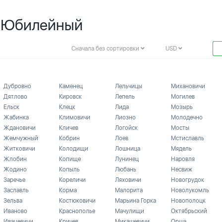
. Юбилейный
Сначала без сортировки
USD
Дубровно
Каменец
Лельчицы
Михановичи
Дятлово
Кировск
Лепель
Могилев
Ельск
Клецк
Лида
Мозырь
Жабинка
Климовичи
Лиозно
Молодечно
Ждановичи
Кличев
Логойск
Мосты
Жемчужный
Кобрин
Лоев
Мстиславль
Житковичи
Колодищи
Лошница
Мядель
Жлобин
Копище
Лунинец
Наровля
Жодино
Копыль
Любань
Несвиж
Заречье
Кореличи
Ляховичи
Новогрудок
Заславль
Корма
Малорита
Новолукомль
Зельва
Костюковичи
Марьина Горка
Новополоцк
Иваново
Краснополье
Мачулищи
Октябрьский
Ивацевичи
Кричев
Микашевичи
Орша