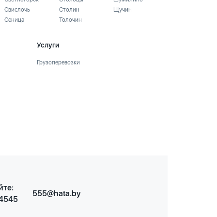
Свислочь
Столин
Щучин
Сеница
Толочин
Услуги
Грузоперевозки
йте:
555@hata.by
 4545