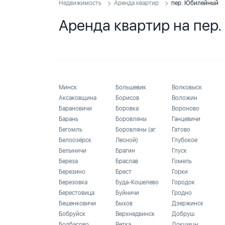
Недвижимость
Аренда квартир
пер. Юбилейный
Аренда квартир на пер
Минск
Большевик
Волковыск
Аксаковщина
Борисов
Воложин
Барановичи
Боровка
Вороново
Барань
Боровляны
Ганцевичи
Бегомль
Боровляны (аг.
Гатово
Белоозёрск
Лесной)
Глубокое
Белыничи
Брагин
Глуск
Береза
Браслав
Гомель
Березино
Брест
Горки
Березовка
Буда-Кошелево
Городок
Берестовица
Буйничи
Гродно
Бешенковичи
Быхов
Дзержинск
Бобруйск
Верхнедвинск
Добруш
Болбасово
Ветка
Докшицы