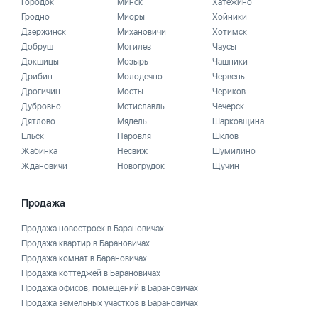
Городок
Минск
Хатежино
Гродно
Миоры
Хойники
Дзержинск
Михановичи
Хотимск
Добруш
Могилев
Чаусы
Докшицы
Мозырь
Чашники
Дрибин
Молодечно
Червень
Дрогичин
Мосты
Чериков
Дубровно
Мстиславль
Чечерск
Дятлово
Мядель
Шарковщина
Ельск
Наровля
Шклов
Жабинка
Несвиж
Шумилино
Ждановичи
Новогрудок
Щучин
Продажа
Продажа новостроек в Барановичах
Продажа квартир в Барановичах
Продажа комнат в Барановичах
Продажа коттеджей в Барановичах
Продажа офисов, помещений в Барановичах
Продажа земельных участков в Барановичах