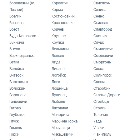
Боровляны (аг.
Кореличи
Свислочь
Лесной)
Корма
Сеница
Брагин
Костюковичи
Сенно
Браслав
Краснополье
Скидель
Брест
Кричев
Славгород
Буда-Кошелево
Круглое
Слоним
Буйничи
Крупки
Слуцк
Быхов
Лельчицы
Смиловичи
Верхнедвинск
Лепель
Смолевичи
Ветка
Лида
Сморгонь
Вилейка
Лиозно
Сокол
Витебск
Логойск
Солигорск
Волковыск
Лоев
Сосны
Воложин
Лошница
Старобин
Вороново
Лунинец
Старые Дороги
Ганцевичи
Любань
Столбцы
Гатово
Ляховичи
Столин
Глубокое
Малорита
Толочин
Глуск
Марьина Горка
Узда
Гомель
Мачулищи
Ушачи
Горки
Микашевичи
Фаниполь