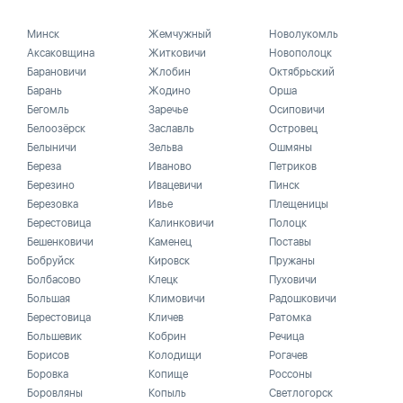
Минск
Жемчужный
Новолукомль
Аксаковщина
Житковичи
Новополоцк
Барановичи
Жлобин
Октябрьский
Барань
Жодино
Орша
Бегомль
Заречье
Осиповичи
Белоозёрск
Заславль
Островец
Белыничи
Зельва
Ошмяны
Береза
Иваново
Петриков
Березино
Ивацевичи
Пинск
Березовка
Ивье
Плещеницы
Берестовица
Калинковичи
Полоцк
Бешенковичи
Каменец
Поставы
Бобруйск
Кировск
Пружаны
Болбасово
Клецк
Пуховичи
Большая
Климовичи
Радошковичи
Берестовица
Кличев
Ратомка
Большевик
Кобрин
Речица
Борисов
Колодищи
Рогачев
Боровка
Копище
Россоны
Боровляны
Копыль
Светлогорск