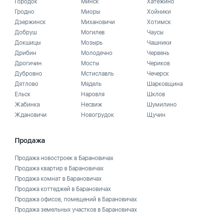
Городок
Минск
Хатежино
Гродно
Миоры
Хойники
Дзержинск
Михановичи
Хотимск
Добруш
Могилев
Чаусы
Докшицы
Мозырь
Чашники
Дрибин
Молодечно
Червень
Дрогичин
Мосты
Чериков
Дубровно
Мстиславль
Чечерск
Дятлово
Мядель
Шарковщина
Ельск
Наровля
Шклов
Жабинка
Несвиж
Шумилино
Ждановичи
Новогрудок
Щучин
Продажа
Продажа новостроек в Барановичах
Продажа квартир в Барановичах
Продажа комнат в Барановичах
Продажа коттеджей в Барановичах
Продажа офисов, помещений в Барановичах
Продажа земельных участков в Барановичах