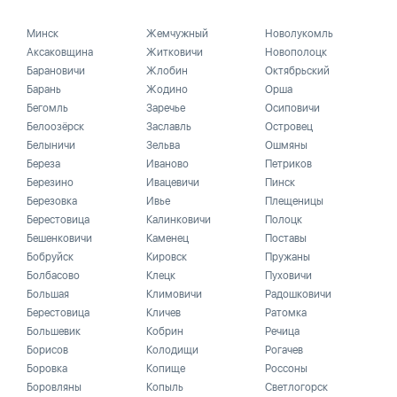
Минск
Жемчужный
Новолукомль
Аксаковщина
Житковичи
Новополоцк
Барановичи
Жлобин
Октябрьский
Барань
Жодино
Орша
Бегомль
Заречье
Осиповичи
Белоозёрск
Заславль
Островец
Белыничи
Зельва
Ошмяны
Береза
Иваново
Петриков
Березино
Ивацевичи
Пинск
Березовка
Ивье
Плещеницы
Берестовица
Калинковичи
Полоцк
Бешенковичи
Каменец
Поставы
Бобруйск
Кировск
Пружаны
Болбасово
Клецк
Пуховичи
Большая
Климовичи
Радошковичи
Берестовица
Кличев
Ратомка
Большевик
Кобрин
Речица
Борисов
Колодищи
Рогачев
Боровка
Копище
Россоны
Боровляны
Копыль
Светлогорск