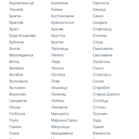
Боровляны (аг.
Кореличи
Свислочь
Лесной)
Корма
Сеница
Брагин
Костюковичи
Сенно
Браслав
Краснополье
Скидель
Брест
Кричев
Славгород
Буда-Кошелево
Круглое
Слоним
Буйничи
Крупки
Слуцк
Быхов
Лельчицы
Смиловичи
Верхнедвинск
Лепель
Смолевичи
Ветка
Лида
Сморгонь
Вилейка
Лиозно
Сокол
Витебск
Логойск
Солигорск
Волковыск
Лоев
Сосны
Воложин
Лошница
Старобин
Вороново
Лунинец
Старые Дороги
Ганцевичи
Любань
Столбцы
Гатово
Ляховичи
Столин
Глубокое
Малорита
Толочин
Глуск
Марьина Горка
Узда
Гомель
Мачулищи
Ушачи
Горки
Микашевичи
Фаниполь