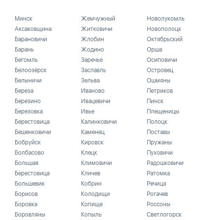
Минск
Жемчужный
Новолукомль
Аксаковщина
Житковичи
Новополоцк
Барановичи
Жлобин
Октябрьский
Барань
Жодино
Орша
Бегомль
Заречье
Осиповичи
Белоозёрск
Заславль
Островец
Белыничи
Зельва
Ошмяны
Береза
Иваново
Петриков
Березино
Ивацевичи
Пинск
Березовка
Ивье
Плещеницы
Берестовица
Калинковичи
Полоцк
Бешенковичи
Каменец
Поставы
Бобруйск
Кировск
Пружаны
Болбасово
Клецк
Пуховичи
Большая
Климовичи
Радошковичи
Берестовица
Кличев
Ратомка
Большевик
Кобрин
Речица
Борисов
Колодищи
Рогачев
Боровка
Копище
Россоны
Боровляны
Копыль
Светлогорск