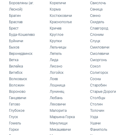
Боровляны (аг.
Кореличи
Свислочь
Лесной)
Корма
Сеница
Брагин
Костюковичи
Сенно
Браслав
Краснополье
Скидель
Брест
Кричев
Славгород
Буда-Кошелево
Круглое
Слоним
Буйничи
Крупки
Слуцк
Быхов
Лельчицы
Смиловичи
Верхнедвинск
Лепель
Смолевичи
Ветка
Лида
Сморгонь
Вилейка
Лиозно
Сокол
Витебск
Логойск
Солигорск
Волковыск
Лоев
Сосны
Воложин
Лошница
Старобин
Вороново
Лунинец
Старые Дороги
Ганцевичи
Любань
Столбцы
Гатово
Ляховичи
Столин
Глубокое
Малорита
Толочин
Глуск
Марьина Горка
Узда
Гомель
Мачулищи
Ушачи
Горки
Микашевичи
Фаниполь