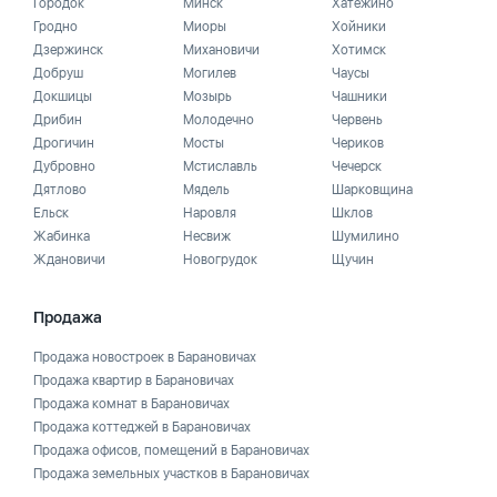
Городок
Минск
Хатежино
Гродно
Миоры
Хойники
Дзержинск
Михановичи
Хотимск
Добруш
Могилев
Чаусы
Докшицы
Мозырь
Чашники
Дрибин
Молодечно
Червень
Дрогичин
Мосты
Чериков
Дубровно
Мстиславль
Чечерск
Дятлово
Мядель
Шарковщина
Ельск
Наровля
Шклов
Жабинка
Несвиж
Шумилино
Ждановичи
Новогрудок
Щучин
Продажа
Продажа новостроек в Барановичах
Продажа квартир в Барановичах
Продажа комнат в Барановичах
Продажа коттеджей в Барановичах
Продажа офисов, помещений в Барановичах
Продажа земельных участков в Барановичах