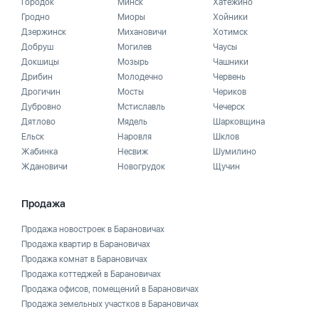
Городок
Минск
Хатежино
Гродно
Миоры
Хойники
Дзержинск
Михановичи
Хотимск
Добруш
Могилев
Чаусы
Докшицы
Мозырь
Чашники
Дрибин
Молодечно
Червень
Дрогичин
Мосты
Чериков
Дубровно
Мстиславль
Чечерск
Дятлово
Мядель
Шарковщина
Ельск
Наровля
Шклов
Жабинка
Несвиж
Шумилино
Ждановичи
Новогрудок
Щучин
Продажа
Продажа новостроек в Барановичах
Продажа квартир в Барановичах
Продажа комнат в Барановичах
Продажа коттеджей в Барановичах
Продажа офисов, помещений в Барановичах
Продажа земельных участков в Барановичах