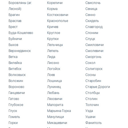
Боровляны (аг.
Кореличи
Свислочь
Лесной)
Корма
Сеница
Брагин
Костюковичи
Сенно
Браслав
Краснополье
Скидель
Брест
Кричев
Славгород
Буда-Кошелево
Круглое
Слоним
Буйничи
Крупки
Слуцк
Быхов
Лельчицы
Смиловичи
Верхнедвинск
Лепель
Смолевичи
Ветка
Лида
Сморгонь
Вилейка
Лиозно
Сокол
Витебск
Логойск
Солигорск
Волковыск
Лоев
Сосны
Воложин
Лошница
Старобин
Вороново
Лунинец
Старые Дороги
Ганцевичи
Любань
Столбцы
Гатово
Ляховичи
Столин
Глубокое
Малорита
Толочин
Глуск
Марьина Горка
Узда
Гомель
Мачулищи
Ушачи
Горки
Микашевичи
Фаниполь