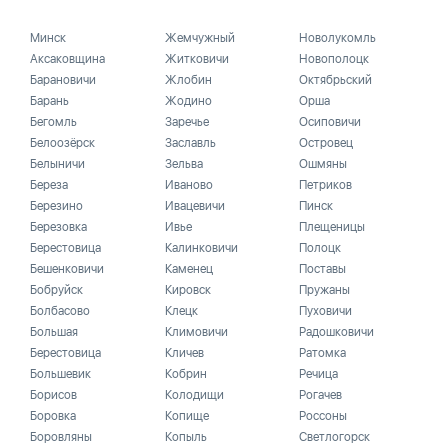
Минск
Жемчужный
Новолукомль
Аксаковщина
Житковичи
Новополоцк
Барановичи
Жлобин
Октябрьский
Барань
Жодино
Орша
Бегомль
Заречье
Осиповичи
Белоозёрск
Заславль
Островец
Белыничи
Зельва
Ошмяны
Береза
Иваново
Петриков
Березино
Ивацевичи
Пинск
Березовка
Ивье
Плещеницы
Берестовица
Калинковичи
Полоцк
Бешенковичи
Каменец
Поставы
Бобруйск
Кировск
Пружаны
Болбасово
Клецк
Пуховичи
Большая
Климовичи
Радошковичи
Берестовица
Кличев
Ратомка
Большевик
Кобрин
Речица
Борисов
Колодищи
Рогачев
Боровка
Копище
Россоны
Боровляны
Копыль
Светлогорск