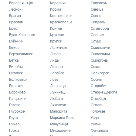
Боровляны (аг.
Кореличи
Свислочь
Лесной)
Корма
Сеница
Брагин
Костюковичи
Сенно
Браслав
Краснополье
Скидель
Брест
Кричев
Славгород
Буда-Кошелево
Круглое
Слоним
Буйничи
Крупки
Слуцк
Быхов
Лельчицы
Смиловичи
Верхнедвинск
Лепель
Смолевичи
Ветка
Лида
Сморгонь
Вилейка
Лиозно
Сокол
Витебск
Логойск
Солигорск
Волковыск
Лоев
Сосны
Воложин
Лошница
Старобин
Вороново
Лунинец
Старые Дороги
Ганцевичи
Любань
Столбцы
Гатово
Ляховичи
Столин
Глубокое
Малорита
Толочин
Глуск
Марьина Горка
Узда
Гомель
Мачулищи
Ушачи
Горки
Микашевичи
Фаниполь