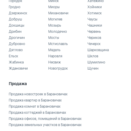
Городок
Минск
Хатежино
Гродно
Миоры
Хойники
Дзержинск
Михановичи
Хотимск
Добруш
Могилев
Чаусы
Докшицы
Мозырь
Чашники
Дрибин
Молодечно
Червень
Дрогичин
Мосты
Чериков
Дубровно
Мстиславль
Чечерск
Дятлово
Мядель
Шарковщина
Ельск
Наровля
Шклов
Жабинка
Несвиж
Шумилино
Ждановичи
Новогрудок
Щучин
Продажа
Продажа новостроек в Барановичах
Продажа квартир в Барановичах
Продажа комнат в Барановичах
Продажа коттеджей в Барановичах
Продажа офисов, помещений в Барановичах
Продажа земельных участков в Барановичах