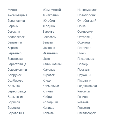
Минск
Жемчужный
Новолукомль
Аксаковщина
Житковичи
Новополоцк
Барановичи
Жлобин
Октябрьский
Барань
Жодино
Орша
Бегомль
Заречье
Осиповичи
Белоозёрск
Заславль
Островец
Белыничи
Зельва
Ошмяны
Береза
Иваново
Петриков
Березино
Ивацевичи
Пинск
Березовка
Ивье
Плещеницы
Берестовица
Калинковичи
Полоцк
Бешенковичи
Каменец
Поставы
Бобруйск
Кировск
Пружаны
Болбасово
Клецк
Пуховичи
Большая
Климовичи
Радошковичи
Берестовица
Кличев
Ратомка
Большевик
Кобрин
Речица
Борисов
Колодищи
Рогачев
Боровка
Копище
Россоны
Боровляны
Копыль
Светлогорск