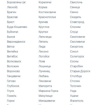
Боровляны (аг.
Кореличи
Свислочь
Лесной)
Корма
Сеница
Брагин
Костюковичи
Сенно
Браслав
Краснополье
Скидель
Брест
Кричев
Славгород
Буда-Кошелево
Круглое
Слоним
Буйничи
Крупки
Слуцк
Быхов
Лельчицы
Смиловичи
Верхнедвинск
Лепель
Смолевичи
Ветка
Лида
Сморгонь
Вилейка
Лиозно
Сокол
Витебск
Логойск
Солигорск
Волковыск
Лоев
Сосны
Воложин
Лошница
Старобин
Вороново
Лунинец
Старые Дороги
Ганцевичи
Любань
Столбцы
Гатово
Ляховичи
Столин
Глубокое
Малорита
Толочин
Глуск
Марьина Горка
Узда
Гомель
Мачулищи
Ушачи
Горки
Микашевичи
Фаниполь