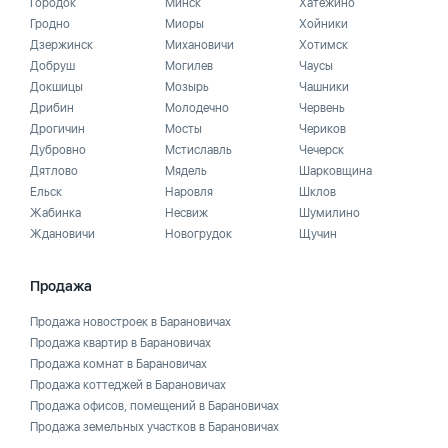
Городок
Минск
Хатежино
Гродно
Миоры
Хойники
Дзержинск
Михановичи
Хотимск
Добруш
Могилев
Чаусы
Докшицы
Мозырь
Чашники
Дрибин
Молодечно
Червень
Дрогичин
Мосты
Чериков
Дубровно
Мстиславль
Чечерск
Дятлово
Мядель
Шарковщина
Ельск
Наровля
Шклов
Жабинка
Несвиж
Шумилино
Ждановичи
Новогрудок
Щучин
Продажа
Продажа новостроек в Барановичах
Продажа квартир в Барановичах
Продажа комнат в Барановичах
Продажа коттеджей в Барановичах
Продажа офисов, помещений в Барановичах
Продажа земельных участков в Барановичах