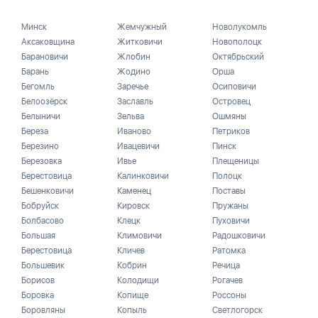
Минск
Жемчужный
Новолукомль
Аксаковщина
Житковичи
Новополоцк
Барановичи
Жлобин
Октябрьский
Барань
Жодино
Орша
Бегомль
Заречье
Осиповичи
Белоозёрск
Заславль
Островец
Белыничи
Зельва
Ошмяны
Береза
Иваново
Петриков
Березино
Ивацевичи
Пинск
Березовка
Ивье
Плещеницы
Берестовица
Калинковичи
Полоцк
Бешенковичи
Каменец
Поставы
Бобруйск
Кировск
Пружаны
Болбасово
Клецк
Пуховичи
Большая
Климовичи
Радошковичи
Берестовица
Кличев
Ратомка
Большевик
Кобрин
Речица
Борисов
Колодищи
Рогачев
Боровка
Копище
Россоны
Боровляны
Копыль
Светлогорск