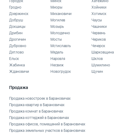
Городок
Минск
Хатежино
Гродно
Миоры
Хойники
Дзержинск
Михановичи
Хотимск
Добруш
Могилев
Чаусы
Докшицы
Мозырь
Чашники
Дрибин
Молодечно
Червень
Дрогичин
Мосты
Чериков
Дубровно
Мстиславль
Чечерск
Дятлово
Мядель
Шарковщина
Ельск
Наровля
Шклов
Жабинка
Несвиж
Шумилино
Ждановичи
Новогрудок
Щучин
Продажа
Продажа новостроек в Барановичах
Продажа квартир в Барановичах
Продажа комнат в Барановичах
Продажа коттеджей в Барановичах
Продажа офисов, помещений в Барановичах
Продажа земельных участков в Барановичах