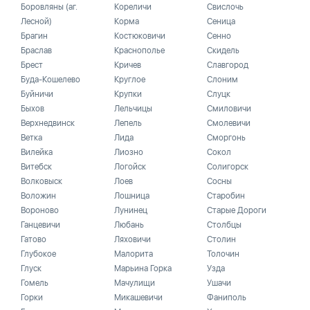
Боровляны (аг.
Кореличи
Свислочь
Лесной)
Корма
Сеница
Брагин
Костюковичи
Сенно
Браслав
Краснополье
Скидель
Брест
Кричев
Славгород
Буда-Кошелево
Круглое
Слоним
Буйничи
Крупки
Слуцк
Быхов
Лельчицы
Смиловичи
Верхнедвинск
Лепель
Смолевичи
Ветка
Лида
Сморгонь
Вилейка
Лиозно
Сокол
Витебск
Логойск
Солигорск
Волковыск
Лоев
Сосны
Воложин
Лошница
Старобин
Вороново
Лунинец
Старые Дороги
Ганцевичи
Любань
Столбцы
Гатово
Ляховичи
Столин
Глубокое
Малорита
Толочин
Глуск
Марьина Горка
Узда
Гомель
Мачулищи
Ушачи
Горки
Микашевичи
Фаниполь