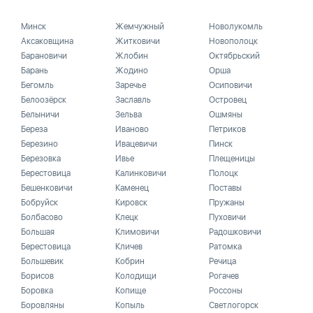
Минск
Жемчужный
Новолукомль
Аксаковщина
Житковичи
Новополоцк
Барановичи
Жлобин
Октябрьский
Барань
Жодино
Орша
Бегомль
Заречье
Осиповичи
Белоозёрск
Заславль
Островец
Белыничи
Зельва
Ошмяны
Береза
Иваново
Петриков
Березино
Ивацевичи
Пинск
Березовка
Ивье
Плещеницы
Берестовица
Калинковичи
Полоцк
Бешенковичи
Каменец
Поставы
Бобруйск
Кировск
Пружаны
Болбасово
Клецк
Пуховичи
Большая
Климовичи
Радошковичи
Берестовица
Кличев
Ратомка
Большевик
Кобрин
Речица
Борисов
Колодищи
Рогачев
Боровка
Копище
Россоны
Боровляны
Копыль
Светлогорск