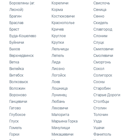
Боровляны (аг.
Кореличи
Свислочь
Лесной)
Корма
Сеница
Брагин
Костюковичи
Сенно
Браслав
Краснополье
Скидель
Брест
Кричев
Славгород
Буда-Кошелево
Круглое
Слоним
Буйничи
Крупки
Слуцк
Быхов
Лельчицы
Смиловичи
Верхнедвинск
Лепель
Смолевичи
Ветка
Лида
Сморгонь
Вилейка
Лиозно
Сокол
Витебск
Логойск
Солигорск
Волковыск
Лоев
Сосны
Воложин
Лошница
Старобин
Вороново
Лунинец
Старые Дороги
Ганцевичи
Любань
Столбцы
Гатово
Ляховичи
Столин
Глубокое
Малорита
Толочин
Глуск
Марьина Горка
Узда
Гомель
Мачулищи
Ушачи
Горки
Микашевичи
Фаниполь