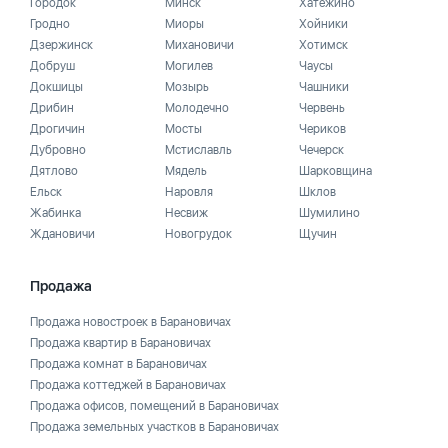
Городок
Минск
Хатежино
Гродно
Миоры
Хойники
Дзержинск
Михановичи
Хотимск
Добруш
Могилев
Чаусы
Докшицы
Мозырь
Чашники
Дрибин
Молодечно
Червень
Дрогичин
Мосты
Чериков
Дубровно
Мстиславль
Чечерск
Дятлово
Мядель
Шарковщина
Ельск
Наровля
Шклов
Жабинка
Несвиж
Шумилино
Ждановичи
Новогрудок
Щучин
Продажа
Продажа новостроек в Барановичах
Продажа квартир в Барановичах
Продажа комнат в Барановичах
Продажа коттеджей в Барановичах
Продажа офисов, помещений в Барановичах
Продажа земельных участков в Барановичах