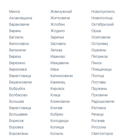
Минск
Жемчужный
Новолукомль
Аксаковщина
Житковичи
Новополоцк
Барановичи
Жлобин
Октябрьский
Барань
Жодино
Орша
Бегомль
Заречье
Осиповичи
Белоозёрск
Заславль
Островец
Белыничи
Зельва
Ошмяны
Береза
Иваново
Петриков
Березино
Ивацевичи
Пинск
Березовка
Ивье
Плещеницы
Берестовица
Калинковичи
Полоцк
Бешенковичи
Каменец
Поставы
Бобруйск
Кировск
Пружаны
Болбасово
Клецк
Пуховичи
Большая
Климовичи
Радошковичи
Берестовица
Кличев
Ратомка
Большевик
Кобрин
Речица
Борисов
Колодищи
Рогачев
Боровка
Копище
Россоны
Боровляны
Копыль
Светлогорск