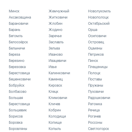
Минск
Жемчужный
Новолукомль
Аксаковщина
Житковичи
Новополоцк
Барановичи
Жлобин
Октябрьский
Барань
Жодино
Орша
Бегомль
Заречье
Осиповичи
Белоозёрск
Заславль
Островец
Белыничи
Зельва
Ошмяны
Береза
Иваново
Петриков
Березино
Ивацевичи
Пинск
Березовка
Ивье
Плещеницы
Берестовица
Калинковичи
Полоцк
Бешенковичи
Каменец
Поставы
Бобруйск
Кировск
Пружаны
Болбасово
Клецк
Пуховичи
Большая
Климовичи
Радошковичи
Берестовица
Кличев
Ратомка
Большевик
Кобрин
Речица
Борисов
Колодищи
Рогачев
Боровка
Копище
Россоны
Боровляны
Копыль
Светлогорск