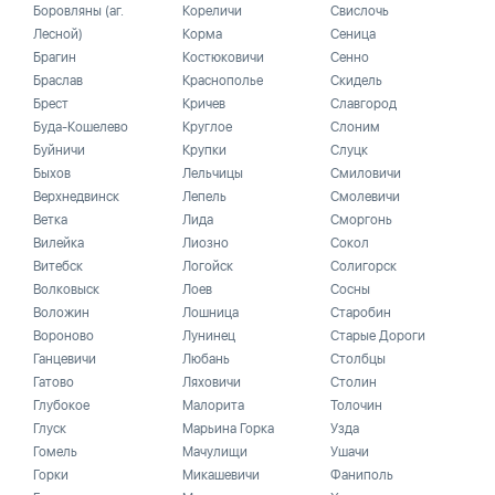
Боровляны (аг.
Кореличи
Свислочь
Лесной)
Корма
Сеница
Брагин
Костюковичи
Сенно
Браслав
Краснополье
Скидель
Брест
Кричев
Славгород
Буда-Кошелево
Круглое
Слоним
Буйничи
Крупки
Слуцк
Быхов
Лельчицы
Смиловичи
Верхнедвинск
Лепель
Смолевичи
Ветка
Лида
Сморгонь
Вилейка
Лиозно
Сокол
Витебск
Логойск
Солигорск
Волковыск
Лоев
Сосны
Воложин
Лошница
Старобин
Вороново
Лунинец
Старые Дороги
Ганцевичи
Любань
Столбцы
Гатово
Ляховичи
Столин
Глубокое
Малорита
Толочин
Глуск
Марьина Горка
Узда
Гомель
Мачулищи
Ушачи
Горки
Микашевичи
Фаниполь