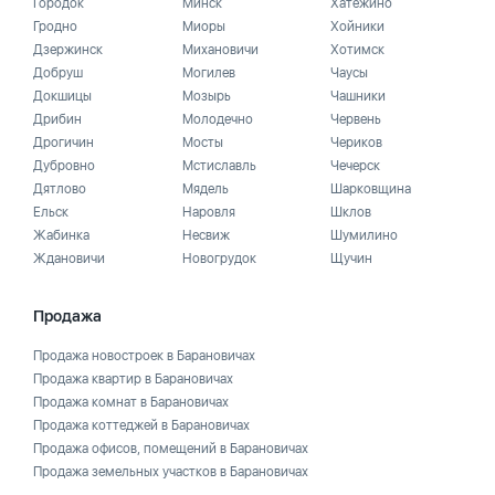
Городок
Минск
Хатежино
Гродно
Миоры
Хойники
Дзержинск
Михановичи
Хотимск
Добруш
Могилев
Чаусы
Докшицы
Мозырь
Чашники
Дрибин
Молодечно
Червень
Дрогичин
Мосты
Чериков
Дубровно
Мстиславль
Чечерск
Дятлово
Мядель
Шарковщина
Ельск
Наровля
Шклов
Жабинка
Несвиж
Шумилино
Ждановичи
Новогрудок
Щучин
Продажа
Продажа новостроек в Барановичах
Продажа квартир в Барановичах
Продажа комнат в Барановичах
Продажа коттеджей в Барановичах
Продажа офисов, помещений в Барановичах
Продажа земельных участков в Барановичах