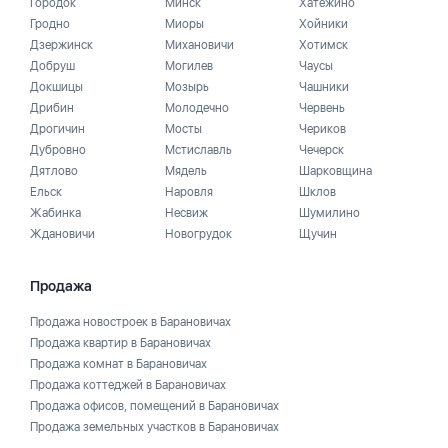
Городок
Минск
Хатежино
Гродно
Миоры
Хойники
Дзержинск
Михановичи
Хотимск
Добруш
Могилев
Чаусы
Докшицы
Мозырь
Чашники
Дрибин
Молодечно
Червень
Дрогичин
Мосты
Чериков
Дубровно
Мстиславль
Чечерск
Дятлово
Мядель
Шарковщина
Ельск
Наровля
Шклов
Жабинка
Несвиж
Шумилино
Ждановичи
Новогрудок
Щучин
Продажа
Продажа новостроек в Барановичах
Продажа квартир в Барановичах
Продажа комнат в Барановичах
Продажа коттеджей в Барановичах
Продажа офисов, помещений в Барановичах
Продажа земельных участков в Барановичах