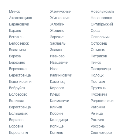
Минск
Жемчужный
Новолукомль
Аксаковщина
Житковичи
Новополоцк
Барановичи
Жлобин
Октябрьский
Барань
Жодино
Орша
Бегомль
Заречье
Осиповичи
Белоозёрск
Заславль
Островец
Белыничи
Зельва
Ошмяны
Береза
Иваново
Петриков
Березино
Ивацевичи
Пинск
Березовка
Ивье
Плещеницы
Берестовица
Калинковичи
Полоцк
Бешенковичи
Каменец
Поставы
Бобруйск
Кировск
Пружаны
Болбасово
Клецк
Пуховичи
Большая
Климовичи
Радошковичи
Берестовица
Кличев
Ратомка
Большевик
Кобрин
Речица
Борисов
Колодищи
Рогачев
Боровка
Копище
Россоны
Боровляны
Копыль
Светлогорск