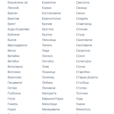
Боровляны (аг.
Кореличи
Свислочь
Лесной)
Корма
Сеница
Брагин
Костюковичи
Сенно
Браслав
Краснополье
Скидель
Брест
Кричев
Славгород
Буда-Кошелево
Круглое
Слоним
Буйничи
Крупки
Слуцк
Быхов
Лельчицы
Смиловичи
Верхнедвинск
Лепель
Смолевичи
Ветка
Лида
Сморгонь
Вилейка
Лиозно
Сокол
Витебск
Логойск
Солигорск
Волковыск
Лоев
Сосны
Воложин
Лошница
Старобин
Вороново
Лунинец
Старые Дороги
Ганцевичи
Любань
Столбцы
Гатово
Ляховичи
Столин
Глубокое
Малорита
Толочин
Глуск
Марьина Горка
Узда
Гомель
Мачулищи
Ушачи
Горки
Микашевичи
Фаниполь