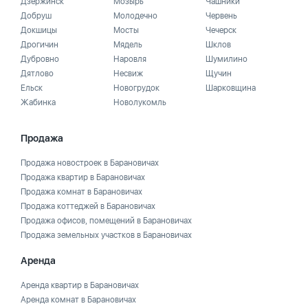
Дзержинск
Мозырь
Чашники
Добруш
Молодечно
Червень
Докшицы
Мосты
Чечерск
Дрогичин
Мядель
Шклов
Дубровно
Наровля
Шумилино
Дятлово
Несвиж
Щучин
Ельск
Новогрудок
Шарковщина
Жабинка
Новолукомль
Продажа
Продажа новостроек в Барановичах
Продажа квартир в Барановичах
Продажа комнат в Барановичах
Продажа коттеджей в Барановичах
Продажа офисов, помещений в Барановичах
Продажа земельных участков в Барановичах
Аренда
Аренда квартир в Барановичах
Аренда комнат в Барановичах