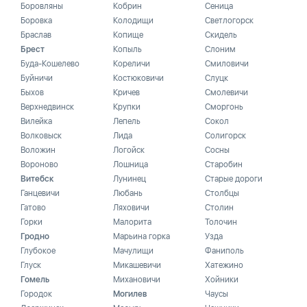
Боровляны
Кобрин
Сеница
Боровка
Колодищи
Светлогорск
Браслав
Копище
Скидель
Брест
Копыль
Слоним
Буда-Кошелево
Кореличи
Смиловичи
Буйничи
Костюковичи
Слуцк
Быхов
Кричев
Смолевичи
Верхнедвинск
Крупки
Сморгонь
Вилейка
Лепель
Сокол
Волковыск
Лида
Солигорск
Воложин
Логойск
Сосны
Вороново
Лошница
Старобин
Витебск
Лунинец
Старые дороги
Ганцевичи
Любань
Столбцы
Гатово
Ляховичи
Столин
Горки
Малорита
Толочин
Гродно
Марьина горка
Узда
Глубокое
Мачулищи
Фаниполь
Глуск
Микашевичи
Хатежино
Гомель
Михановичи
Хойники
Городок
Могилев
Чаусы