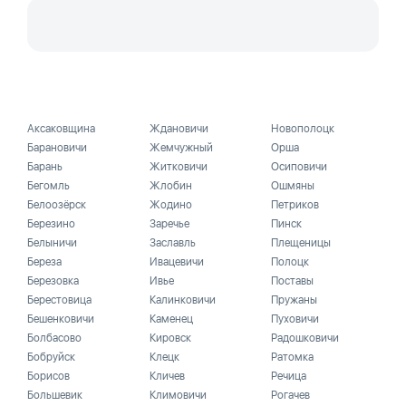
Аксаковщина
Ждановичи
Новополоцк
Барановичи
Жемчужный
Орша
Барань
Житковичи
Осиповичи
Бегомль
Жлобин
Ошмяны
Белоозёрск
Жодино
Петриков
Березино
Заречье
Пинск
Белыничи
Заславль
Плещеницы
Береза
Ивацевичи
Полоцк
Березовка
Ивье
Поставы
Берестовица
Калинковичи
Пружаны
Бешенковичи
Каменец
Пуховичи
Болбасово
Кировск
Радошковичи
Бобруйск
Клецк
Ратомка
Борисов
Кличев
Речица
Большевик
Климовичи
Рогачев