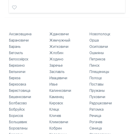
Аксаковщина
Ждановичи
Новополоцк
Барановичи
Жемчужный
Орша
Барань
Житковичи
Осиповичи
Бегомль
Жлобин
Ошмяны
Белоозёрск
Жодино
Петриков
Березино
Заречье
Пинск
Белыничи
Заславль
Плещеницы
Береза
Ивацевичи
Полоцк
Березовка
Ивье
Поставы
Берестовица
Калинковичи
Пружаны
Бешенковичи
Каменец
Пуховичи
Болбасово
Кировск
Радошковичи
Бобруйск
Клецк
Ратомка
Борисов
Кличев
Речица
Большевик
Климовичи
Рогачев
Боровляны
Кобрин
Сеница