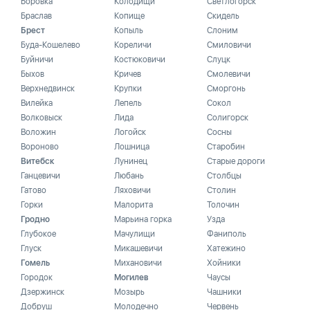
Боровка
Колодищи
Светлогорск
Браслав
Копище
Скидель
Брест
Копыль
Слоним
Буда-Кошелево
Кореличи
Смиловичи
Буйничи
Костюковичи
Слуцк
Быхов
Кричев
Смолевичи
Верхнедвинск
Крупки
Сморгонь
Вилейка
Лепель
Сокол
Волковыск
Лида
Солигорск
Воложин
Логойск
Сосны
Вороново
Лошница
Старобин
Витебск
Лунинец
Старые дороги
Ганцевичи
Любань
Столбцы
Гатово
Ляховичи
Столин
Горки
Малорита
Толочин
Гродно
Марьина горка
Узда
Глубокое
Мачулищи
Фаниполь
Глуск
Микашевичи
Хатежино
Гомель
Михановичи
Хойники
Городок
Могилев
Чаусы
Дзержинск
Мозырь
Чашники
Добруш
Молодечно
Червень