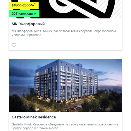
2
$1500-2000/м
2021 срок сдачи
МК "Фарфоровый"
МК Фарфоровый в г. Минск располагается в квартале, образованном
улицами Червякова
Gastello Minsk Residence
Gastello Minsk Residence объединяет в себе уникальный стиль жизни - в
центре города и в тихом месте