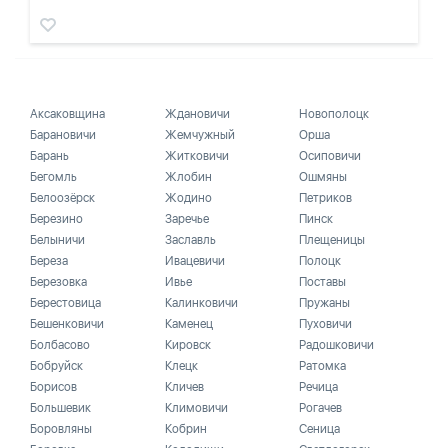
Аксаковщина
Ждановичи
Новополоцк
Барановичи
Жемчужный
Орша
Барань
Житковичи
Осиповичи
Бегомль
Жлобин
Ошмяны
Белоозёрск
Жодино
Петриков
Березино
Заречье
Пинск
Белыничи
Заславль
Плещеницы
Береза
Ивацевичи
Полоцк
Березовка
Ивье
Поставы
Берестовица
Калинковичи
Пружаны
Бешенковичи
Каменец
Пуховичи
Болбасово
Кировск
Радошковичи
Бобруйск
Клецк
Ратомка
Борисов
Кличев
Речица
Большевик
Климовичи
Рогачев
Боровляны
Кобрин
Сеница