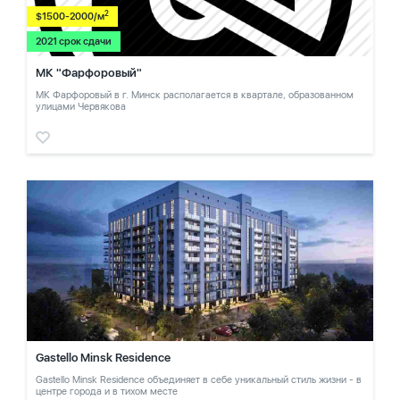
2
$1500-2000/м
2021 срок сдачи
МК "Фарфоровый"
МК Фарфоровый в г. Минск располагается в квартале, образованном
улицами Червякова
Gastello Minsk Residence
Gastello Minsk Residence объединяет в себе уникальный стиль жизни - в
центре города и в тихом месте