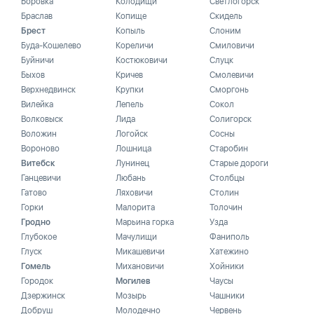
Боровка
Колодищи
Светлогорск
Браслав
Копище
Скидель
Брест
Копыль
Слоним
Буда-Кошелево
Кореличи
Смиловичи
Буйничи
Костюковичи
Слуцк
Быхов
Кричев
Смолевичи
Верхнедвинск
Крупки
Сморгонь
Вилейка
Лепель
Сокол
Волковыск
Лида
Солигорск
Воложин
Логойск
Сосны
Вороново
Лошница
Старобин
Витебск
Лунинец
Старые дороги
Ганцевичи
Любань
Столбцы
Гатово
Ляховичи
Столин
Горки
Малорита
Толочин
Гродно
Марьина горка
Узда
Глубокое
Мачулищи
Фаниполь
Глуск
Микашевичи
Хатежино
Гомель
Михановичи
Хойники
Городок
Могилев
Чаусы
Дзержинск
Мозырь
Чашники
Добруш
Молодечно
Червень