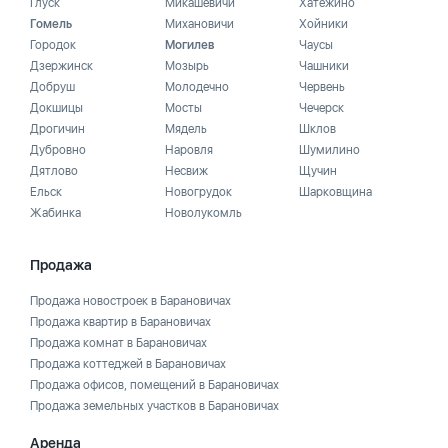
Глуск
Микашевичи
Хатежино
Гомель
Михановичи
Хойники
Городок
Могилев
Чаусы
Дзержинск
Мозырь
Чашники
Добруш
Молодечно
Червень
Докшицы
Мосты
Чечерск
Дрогичин
Мядель
Шклов
Дубровно
Наровля
Шумилино
Дятлово
Несвиж
Щучин
Ельск
Новогрудок
Шарковщина
Жабинка
Новолукомль
Продажа
Продажа новостроек в Барановичах
Продажа квартир в Барановичах
Продажа комнат в Барановичах
Продажа коттеджей в Барановичах
Продажа офисов, помещений в Барановичах
Продажа земельных участков в Барановичах
Аренда