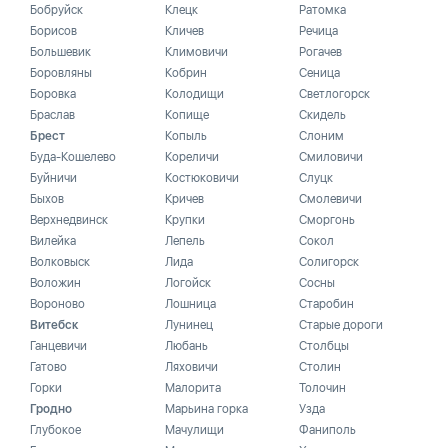
Бобруйск
Клецк
Ратомка
Борисов
Кличев
Речица
Большевик
Климовичи
Рогачев
Боровляны
Кобрин
Сеница
Боровка
Колодищи
Светлогорск
Браслав
Копище
Скидель
Брест
Копыль
Слоним
Буда-Кошелево
Кореличи
Смиловичи
Буйничи
Костюковичи
Слуцк
Быхов
Кричев
Смолевичи
Верхнедвинск
Крупки
Сморгонь
Вилейка
Лепель
Сокол
Волковыск
Лида
Солигорск
Воложин
Логойск
Сосны
Вороново
Лошница
Старобин
Витебск
Лунинец
Старые дороги
Ганцевичи
Любань
Столбцы
Гатово
Ляховичи
Столин
Горки
Малорита
Толочин
Гродно
Марьина горка
Узда
Глубокое
Мачулищи
Фаниполь