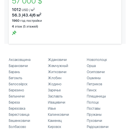
57 000 $
1012
2
USD / м
2
56.3 /43.4/6 м
1960
год постройки
4
этаж (5 этажей)
Аксаковщина
Ждановичи
Новополоцк
Барановичи
Жемчужный
Орша
Барань
Житковичи
Осиповичи
Бегомль
Жлобин
Ошмяны
Белоозёрск
Жодино
Петриков
Березино
Заречье
Пинск
Белыничи
Заславль
Плещеницы
Береза
Ивацевичи
Полоцк
Березовка
Ивье
Поставы
Берестовица
Калинковичи
Пружаны
Бешенковичи
Каменец
Пуховичи
Болбасово
Кировск
Радошковичи