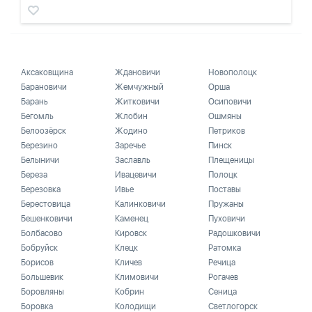
Аксаковщина
Ждановичи
Новополоцк
Барановичи
Жемчужный
Орша
Барань
Житковичи
Осиповичи
Бегомль
Жлобин
Ошмяны
Белоозёрск
Жодино
Петриков
Березино
Заречье
Пинск
Белыничи
Заславль
Плещеницы
Береза
Ивацевичи
Полоцк
Березовка
Ивье
Поставы
Берестовица
Калинковичи
Пружаны
Бешенковичи
Каменец
Пуховичи
Болбасово
Кировск
Радошковичи
Бобруйск
Клецк
Ратомка
Борисов
Кличев
Речица
Большевик
Климовичи
Рогачев
Боровляны
Кобрин
Сеница
Боровка
Колодищи
Светлогорск