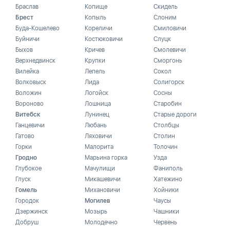
Браслав
Копище
Скидель
Брест
Копыль
Слоним
Буда-Кошелево
Кореличи
Смиловичи
Буйничи
Костюковичи
Слуцк
Быхов
Кричев
Смолевичи
Верхнедвинск
Крупки
Сморгонь
Вилейка
Лепель
Сокол
Волковыск
Лида
Солигорск
Воложин
Логойск
Сосны
Вороново
Лошница
Старобин
Витебск
Лунинец
Старые дороги
Ганцевичи
Любань
Столбцы
Гатово
Ляховичи
Столин
Горки
Малорита
Толочин
Гродно
Марьина горка
Узда
Глубокое
Мачулищи
Фаниполь
Глуск
Микашевичи
Хатежино
Гомель
Михановичи
Хойники
Городок
Могилев
Чаусы
Дзержинск
Мозырь
Чашники
Добруш
Молодечно
Червень