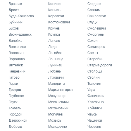
Браслав
Копище
Скидель
Брест
Копыль
Слоним
Буда-Кошелево
Кореличи
Смиловичи
Буйничи
Костюковичи
Слуцк
Быхов
Кричев
Смолевичи
Верхнедвинск
Крупки
Сморгонь
Вилейка
Лепель
Сокол
Волковыск
Лида
Солигорск
Воложин
Логойск
Сосны
Вороново
Лошница
Старобин
Витебск
Лунинец
Старые дороги
Ганцевичи
Любань
Столбцы
Гатово
Ляховичи
Столин
Горки
Малорита
Толочин
Гродно
Марьина горка
Узда
Глубокое
Мачулищи
Фаниполь
Глуск
Микашевичи
Хатежино
Гомель
Михановичи
Хойники
Городок
Могилев
Чаусы
Дзержинск
Мозырь
Чашники
Добруш
Молодечно
Червень