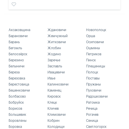
Аксаковщина
Ждановичи
Новополоцк
Барановичи
Жемчужный
Орша
Барань
Житковичи
Осиповичи
Бегомль
Жлобин
Ошмяны
Белоозёрск
Жодино
Петриков
Березино
Заречье
Пинск
Белыничи
Заславль
Плещеницы
Береза
Ивацевичи
Полоцк
Березовка
Ивье
Поставы
Берестовица
Калинковичи
Пружаны
Бешенковичи
Каменец
Пуховичи
Болбасово
Кировск
Радошковичи
Бобруйск
Клецк
Ратомка
Борисов
Кличев
Речица
Большевик
Климовичи
Рогачев
Боровляны
Кобрин
Сеница
Боровка
Колодищи
Светлогорск