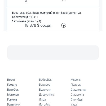
м²
Брестская обл. Барановичский р-н г. Барановичи, ул.
Советская д. 119 к. 1
1 комната
(этаж 3 / 4)
18 376 $ общая
Брест
Бобруйск
Мядель
Гродно
Борисов
Полоцк
Витебск
Воложин
Смолевичи
Могилев
Дзержинск
Сморгонь
Гомель
Лида
Столбцы
Белыничи
Логойск
Узда