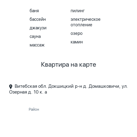
баня
пилинг
бассейн
электрическое
отопление
джакузи
озеро
сауна
камин
массаж
Квартира на карте
Витебская обл. Докшицкий р-н д. Домашковичи, ул.
Озерная д. 10 к. а
Район